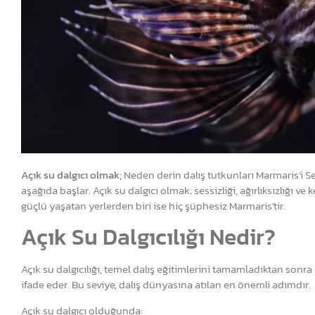
Açık su dalgıcı olmak;
Neden derin dalış tutkunları Marmaris’i S
aşağıda başlar. Açık su dalgıcı olmak; sessizliği, ağırlıksızlığ
güçlü yaşatan yerlerden biri ise hiç şüphesiz Marmaris’tir.
Açık Su Dalgıcılığı Nedir?
Açık su dalgıcılığı, temel dalış eğitimlerini tamamladıktan sonra
ifade eder. Bu seviye, dalış dünyasına atılan en önemli adımdır.
Açık su dalgıcı olduğunda: