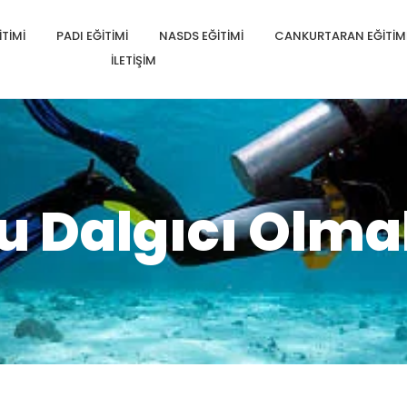
TIMI
PADI EĞITIMI
NASDS EĞITIMI
CANKURTARAN EĞITIM
İLETIŞIM
u Dalgıcı Olm