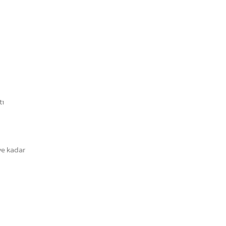
tı
ye kadar