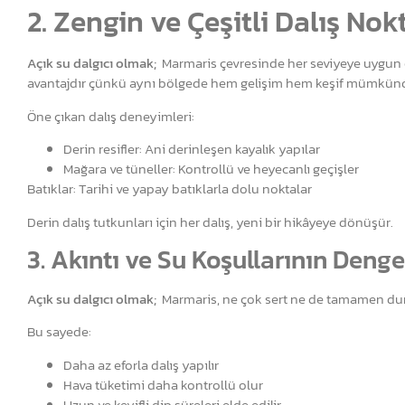
2. Zengin ve Çeşitli Dalış Nok
Açık su dalgıcı olmak;
Marmaris çevresinde her seviyeye uygun ço
avantajdır çünkü aynı bölgede hem gelişim hem keşif mümkün
Öne çıkan dalış deneyimleri:
Derin resifler: Ani derinleşen kayalık yapılar
Mağara ve tüneller: Kontrollü ve heyecanlı geçişler
Batıklar: Tarihi ve yapay batıklarla dolu noktalar
Derin dalış tutkunları için her dalış, yeni bir hikâyeye dönüşür.
3. Akıntı ve Su Koşullarının Denge
Açık su dalgıcı olmak;
Marmaris, ne çok sert ne de tamamen durağa
Bu sayede:
Daha az eforla dalış yapılır
Hava tüketimi daha kontrollü olur
Uzun ve keyifli dip süreleri elde edilir