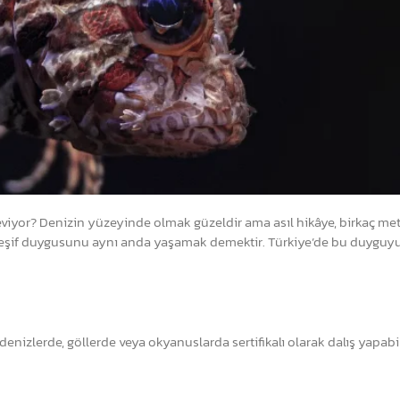
eviyor? Denizin yüzeyinde olmak güzeldir ama asıl hikâye, birkaç me
ı ve keşif duygusunu aynı anda yaşamak demektir. Türkiye’de bu duyguy
 denizlerde, göllerde veya okyanuslarda sertifikalı olarak dalış yapab