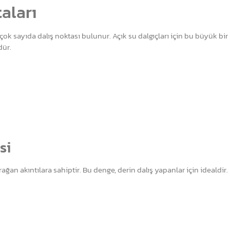
taları
k sayıda dalış noktası bulunur. Açık su dalgıçları için bu büyük bir
dür.
si
n akıntılara sahiptir. Bu denge, derin dalış yapanlar için idealdir.