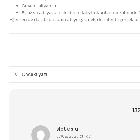
Güvenli altyapısı
Eşsiz su altı yaşamı ile derin dalış tutkunlarının kalbinde ö
Eğer sen de dalışta bir adım öteye geçmek, derinlerde gerçek bi
Önceki yazı
13
slot asia
07/08/2026 at 17:17