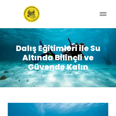
Dalış Eğitimleri ile Su
Altında Bilinçli ve
Güvende Kalın