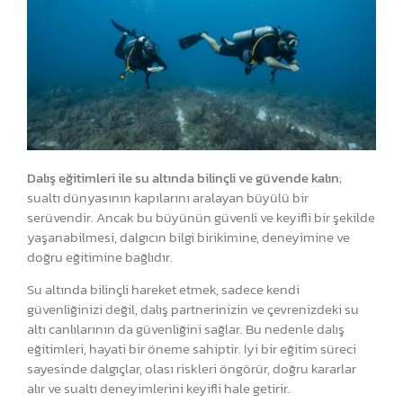
Dalış eğitimleri ile su altında bilinçli ve güvende kalın
;
sualtı dünyasının kapılarını aralayan büyülü bir
serüvendir. Ancak bu büyünün güvenli ve keyifli bir şekilde
yaşanabilmesi, dalgıcın bilgi birikimine, deneyimine ve
doğru eğitimine bağlıdır.
Su altında bilinçli hareket etmek, sadece kendi
güvenliğinizi değil, dalış partnerinizin ve çevrenizdeki su
altı canlılarının da güvenliğini sağlar. Bu nedenle dalış
eğitimleri, hayati bir öneme sahiptir. İyi bir eğitim süreci
sayesinde dalgıçlar, olası riskleri öngörür, doğru kararlar
alır ve sualtı deneyimlerini keyifli hale getirir.