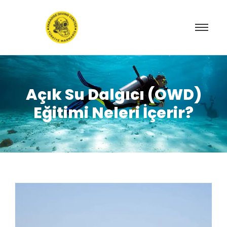
Açık Su Dalgıcı (OWD)
Eğitimi Neleri İçerir?