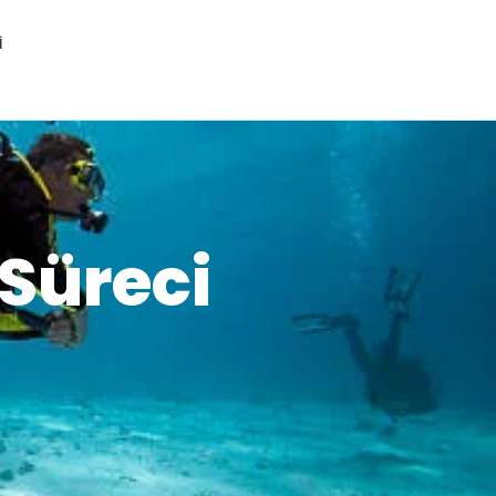
I
 Süreci