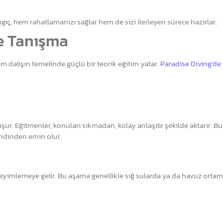
angıç, hem rahatlamanızı sağlar hem de sizi ilerleyen sürece hazırlar.
le Tanışma
m dalışın temelinde güçlü bir teorik eğitim yatar.
Paradise Diving’de
şur. Eğitmenler, konuları sıkmadan, kolay anlaşılır şekilde aktarır. B
kendinden emin olur.
eyimlemeye gelir. Bu aşama genellikle sığ sularda ya da havuz orta