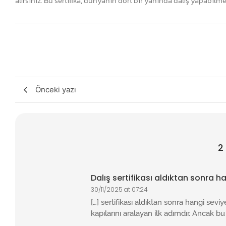
alırsınız. Bu sertifika, dünyanın dört bir yanında dalış yapabilme
Önceki yazı
2
Dalış sertifikası aldıktan sonra h
30/11/2025 at 07:24
[…] sertifikası aldıktan sonra hangi seviy
kapılarını aralayan ilk adımdır. Ancak b