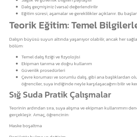
Dalış geçmişiniz (varsa) değerlendirilir
Eğitim süresi, aşamalar ve gereklilikler açıklanır. Bu başl
Teorik Eğitim: Temel Bilgiler
Dalışın büyüsü suyun altında yaşanıyor olabilir, ancak her sağla
bölüm:
Temel dalış fiziği ve fizyolojisi
Ekipman tanıma ve doğru kullanım
Güvenlik prosedürleri
Çevre koruması ve sorumlu dalış, gibi ana başlıklardan olu
öğrenciler, suya indiğinde neyle karşılaşacağını bilir ve 
Sığ Suda Pratik Çalışmalar
Teorinin ardından sıra, suya alışma ve ekipman kullanımını den
gerçekleşir. Amaç, öğrencinin:
Maske boşaltma
Regülatör bulma ve değişim