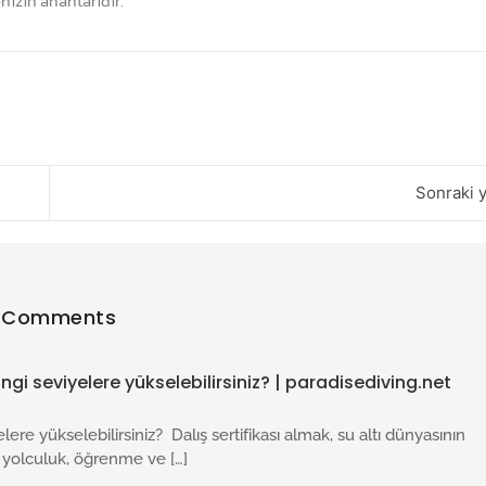
nizin anahtarıdır.
Sonraki y
 Comments
angi seviyelere yükselebilirsiniz? | paradisediving.net
elere yükselebilirsiniz? Dalış sertifikası almak, su altı dünyasının
u yolculuk, öğrenme ve […]