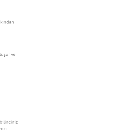
yakından
oluşur ve
ilinciniz
nızı