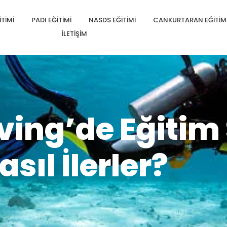
TIMI
PADI EĞITIMI
NASDS EĞITIMI
CANKURTARAN EĞITIM
İLETIŞIM
ving’de Eğitim
asıl İlerler?