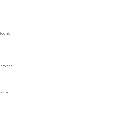
teorik
u sayede
mında