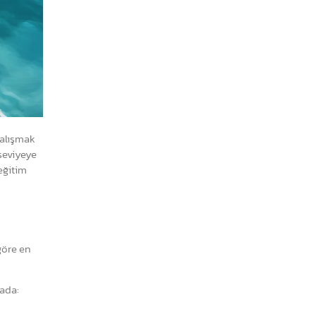
çalışmak
seviyeye
eğitim
 göre en
mada: