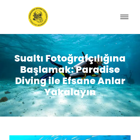
Sualtı Fotoğrafçılığına
Başlamak: Paradise
Diving ile Efsane Anlar
Yakalayın